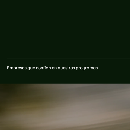
Sergi Palomino Martinez
Director de Sostenibilidad | Towa
“La formación de Skills4Impact ha transformado real
sostenibilidad. Nuestros directivos la consideran ahor
funciones, que influye en las decisiones cotidianas e 
Este cambio de mentalidad se ha extendido a toda la 
equipos a adoptar un enfoque más sostenible en su tr
Empresas que confían en nuestros programas
S