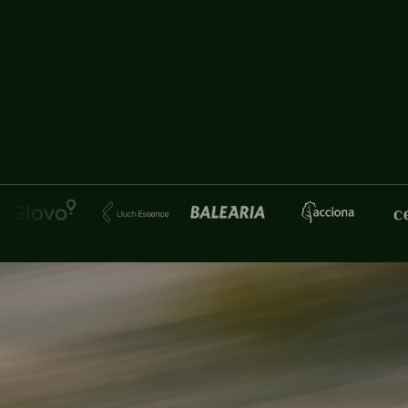
mente nuestro enfoque de la
a una parte esencial de sus
impulsa proyectos estratégicos.
organización y ha animado a los
abajo.”
é
el
protagonis