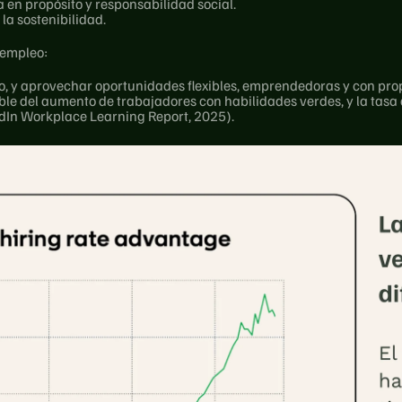
en propósito y responsabilidad social.
la sostenibilidad.
empleo:
o, y aprovechar oportunidades flexibles, emprendedoras y con propó
ble del aumento de trabajadores con habilidades verdes, y la tasa d
dIn Workplace Learning Report, 2025).