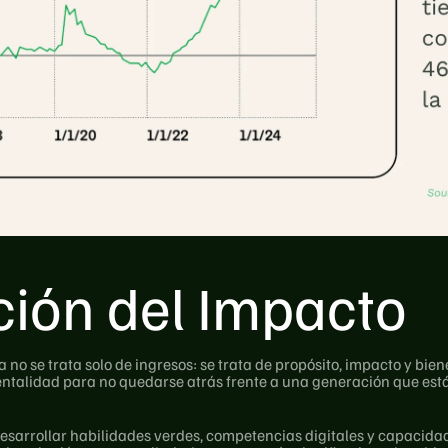
ión del Impacto
a no se trata solo de ingresos: se trata de propósito, impacto y bi
alidad para no quedarse atrás frente a una generación que está 
esarrollar habilidades verdes, competencias digitales y capacidade