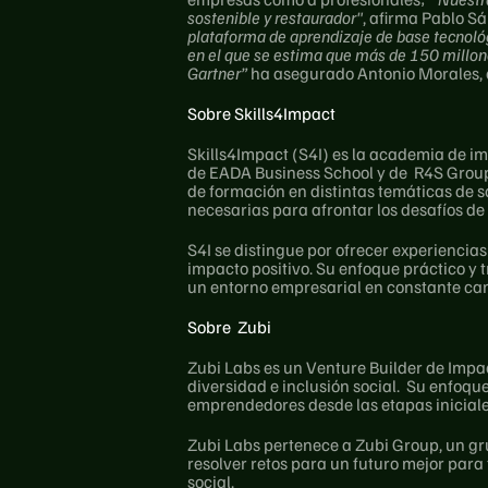
sostenible y restaurador"
, afirma Pablo S
plataforma de aprendizaje de base tecnoló
en el que se estima que más de 150 millon
Gartner” 
ha asegurado Antonio Morales, c
Sobre Skills4Impact
Skills4Impact (S4I) es la academia de i
de EADA Business School y de  R4S Group,
de formación en distintas temáticas de s
necesarias para afrontar los desafíos de
S4I se distingue por ofrecer experienci
impacto positivo. Su enfoque práctico y 
un entorno empresarial en constante ca
Sobre  Zubi
Zubi Labs es un Venture Builder de Impa
diversidad e inclusión social.  Su enfoq
emprendedores desde las etapas iniciales
Zubi Labs pertenece a Zubi Group, un g
resolver retos para un futuro mejor para
social.