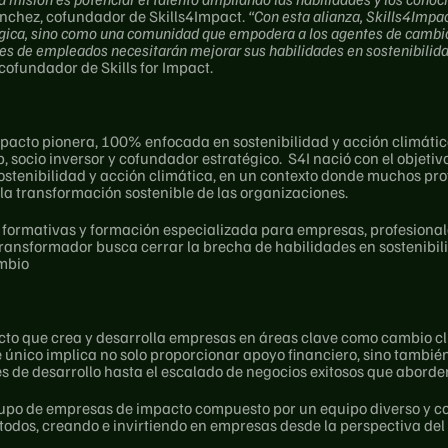
ánchez, cofundador de Skills4Impact. 
“Con esta alianza, Skills4Impac
gica, sino como una comunidad que empodera a los agentes de cambio 
es de empleados necesitarán mejorar sus habilidades en sostenibilida
ofundador de Skills for Impact. 
mpacto pionera, 100% enfocada en sostenibilidad y acción climátic
 socio inversor y cofundador estratégico.  S4I nació con el objeti
ostenibilidad y acción climática, en un contexto donde muchos pr
 la transformación sostenible de las organizaciones.
as formativas y formación especializada para empresas, profesiona
transformador busca cerrar la brecha de habilidades en sostenibil
mbio
cto que crea y desarrolla empresas en áreas clave como cambio cli
ue único implica no solo proporcionar apoyo financiero, sino tambi
 de desarrollo hasta el escalado de negocios exitosos que aborden
rupo de empresas de impacto compuesto por un equipo diverso y co
 todos, creando e invirtiendo en empresas desde la perspectiva del 