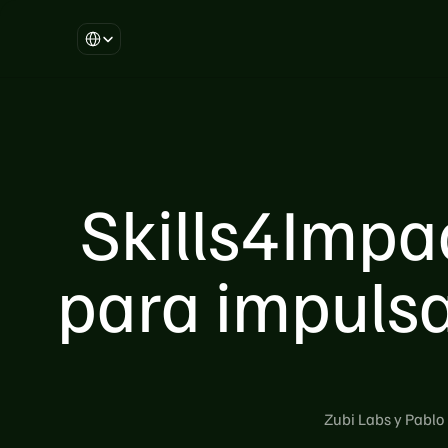
Select Language
Skills4Impa
para impulsa
Zubi Labs y Pablo