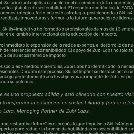
t. Su principal objetivo es acelerar el crecimiento de la academia 
safíos globales de sostenibilidad. El respaldo académico de EADA 
ador estratégico, fortalece esta estrategia, posicionando a Skills
prendizaje innovadoras y formar  a la futura generación de líderes
 Skills4Impact ya ha formado a profesionales de más de 13 empresa
der en el ámbito internacional de la educación de impacto.
vo inmediato la expansión de la red de expertos, el desarrollo de n
e referencia en sostenibilidad. El apoyo de Zubi Labs no solo se 
ncia de su ecosistema de impacto.
s sociales y medioambientales, Zubi Labs ha identificado la neces
fesionales. Durante este proceso, Skills4Impact se destacó por su en
ncaja perfectamente con los objetivos de impacto de Zubi. Es por e
endo su potencial.
 es una propuesta sólida y está alineada con nuestra visió
transformar la educación en sostenibilidad y formar a los l
o Lara, Managing Partner de Zubi Labs. 
e and restorative future” es el propósito que impulsa a Skills4Impa
ertos para reducir la brecha de habilidades en sostenibilidad, un 
 misión es potenciar el talento ampliando las habilidades y los conoci