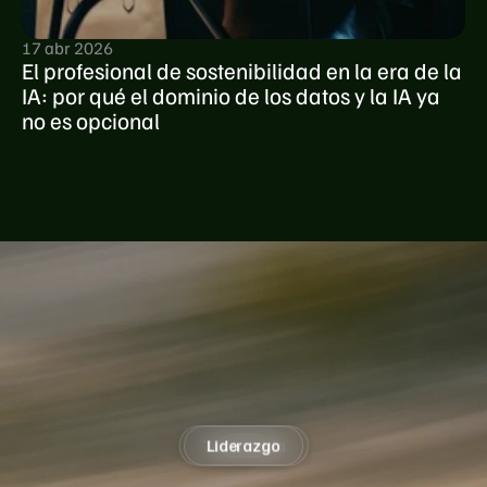
17 abr 2026
El profesional de sostenibilidad en la era de la 
IA: por qué el dominio de los datos y la IA ya 
no es opcional
é
el
protagonis
de
un
futuro
Tecnología
Liderazgo
Impacto