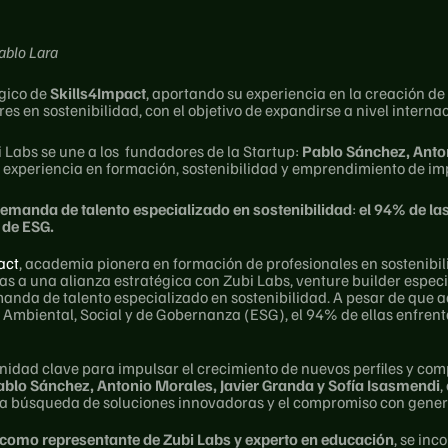
ablo Lara
gico de 
Skills4Impact
, aportando su experiencia en la creación de
res en sostenibilidad, con el objetivo de expandirse a nivel internac
 Labs se une a los  fundadores de la Startup: 
Pablo Sánchez, Anton
 experiencia en formación, sostenibilidad y emprendimiento de impa
demanda de talento especializado en sostenibilidad
: 
el 94% de la
 de ESG. 
act
, academia pionera en formación de profesionales en sostenibili
as a una alianza estratégica con Zubi Labs, venture builder especia
manda de talento especializado en sostenibilidad. A pesar de que 
Ambiental, Social y de Gobernanza (ESG), el 94% de ellas enfrenta u
nidad clave para impulsar el crecimiento de nuevos perfiles y comp
ablo Sánchez, Antonio Morales, Javier Granda y Sofía Isasmendi
,
a búsqueda de soluciones innovadoras y el compromiso con genera
 como representante de Zubi Labs y experto en educación
, se inc