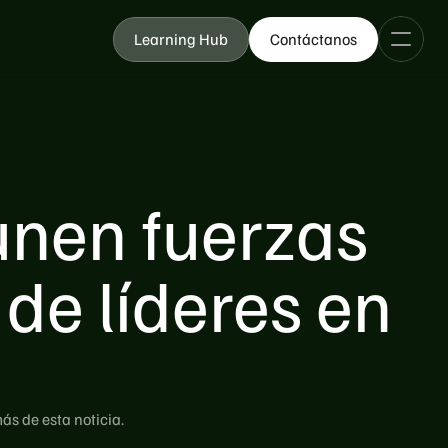
Learning Hub
Contáctanos
unen fuerzas
de líderes en
s de esta noticia.