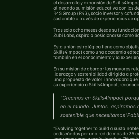
el desarrollo y expansión de Skills4Impac
alineando su misión educativa con los de
R4S Group (R4S), socio inversor y cofund
sostenible a través de experiencias de a
Tras solo ocho meses desde su fundación,
Zubi Labs, aspira a posicionarse como lí
Esta unión estratégica tiene como objeti
Skills4Impact como una academia edtech d
también en el conocimiento y la experie
En su misión de abordar los mayores reto
liderazgo y sostenibilidad dirigida a pro
una propuesta de valor  innovadora que e
su experiencia a Skills4Impact, reconoci
"Creemos en Skills4Impact porque
en el mundo. Juntos, aspiramos a 
sostenible que necesitamos"Pabl
“Evolving together to build a sustainabl
codiseñados por una red de más de 35 exp
empresas como a profesionales;  
"Nuestra