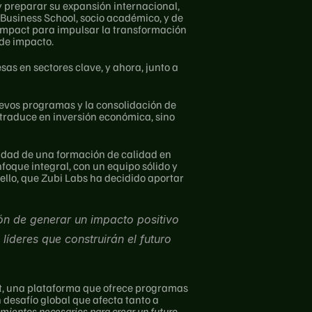
y preparar su expansión internacional, 
Business School, socio académico, y de 
4Impact para impulsar la transformación 
 de impacto.
s en sectores clave, y ahora, junto a 
uevos programas y la consolidación de 
traduce en inversión económica, sino 
idad de una formación de calidad en 
foque integral, con un equipo sólido y 
llo, que Zubi Labs ha decidido aportar 
n de generar un impacto positivo 
íderes que construirán el futuro 
ct, una plataforma que ofrece programas 
desafío global que afecta tanto a 
mientos necesarios para crear un futuro 